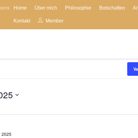
ubens
Home
Über mich
Philosophie
Botschaften
A
Kontakt
Member
n
V
025
 2025