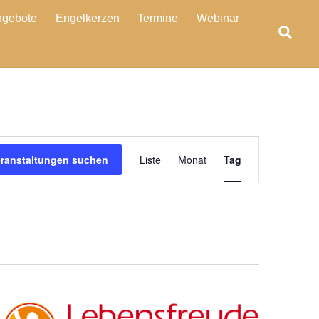
ngebote
Engelkerzen
Termine
Webinar
Sea
Veranstaltung
eranstaltungen suchen
Liste
Monat
Tag
Ansichten-
Navigation