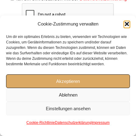
Cookie-Zustimmung verwalten
Um dir ein optimales Erlebnis zu bieten, verwenden wir Technologien wie
Cookies, um Geräteinformationen zu speichern und/oder darauf
zuzugreifen. Wenn du diesen Technologien zustimmst, können wir Daten
wie das Surfverhalten oder eindeutige IDs auf dieser Website verarbeiten.
Wenn du deine Zustimmung nicht erteilst oder zurückziehst, können
bestimmte Merkmale und Funktionen beeinträchtigt werden.
Ulla Jasmin
Back
To
Datenschutz |
Impressum |
AGB |
Cookie-Richtlinie EU
Akzeptieren
Top
© copyright 2022 | Ulla Jasmin Fischer | Tel. +49 (0) 2254 82366 |
Ablehnen
Mobil: +49 (0) 173 2866097 | Mail: ullajasmin@icloud.com | www.ulla-
jasmin.de
Einstellungen ansehen
Cookie-Richtlinie
Datenschutzerklärung
Impressum