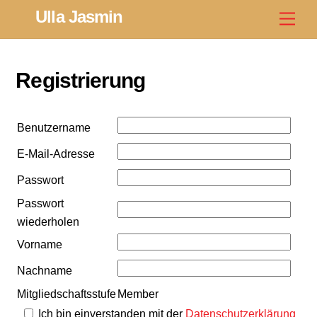
Skip
Ulla Jasmin
Men
to
content
Registrierung
Benutzername
E-Mail-Adresse
Passwort
Passwort
wiederholen
Vorname
Nachname
Mitgliedschaftsstufe
Member
Ich bin einverstanden mit der
Datenschutzerklärung