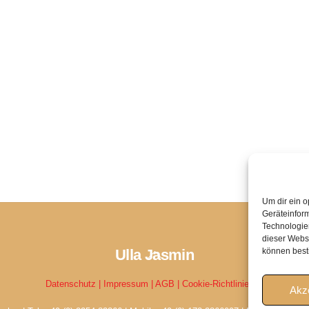
Um dir ein o
Geräteinfor
Technologien
dieser Websi
Ulla Jasmin
Back
können best
To
Datenschutz |
Impressum |
AGB |
Cookie-Richtlinie EU
Top
Akz