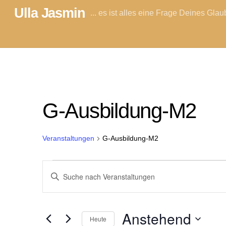
Skip
Ulla Jasmin
... es ist alles eine Frage Deines Gla
to
content
G-Ausbildung-M2
Veranstaltungen
G-Ausbildung-M2
Veranstaltungen
Veranstaltungen
B
i
Suche
t
t
Anstehend
und
Heute
e