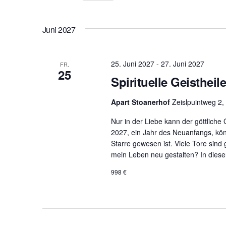
D
Ansichten,
S
a
c
Juni 2027
t
Navigation
h
u
l
m
25. Juni 2027
-
27. Juni 2027
FR.
ü
25
w
Spirituelle Geisthei
s
ä
s
h
Apart Stoanerhof
Zeislpuintweg 2,
e
l
l
Nur in der Liebe kann der göttliche
e
w
2027, ein Jahr des Neuanfangs, kö
n
Starre gewesen ist. Viele Tore sin
o
.
mein Leben neu gestalten? In dieser
r
t
998 €
e
i
n
g