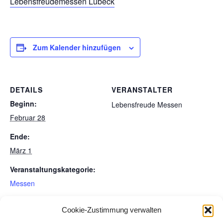
Lebensfreudemessen Lübeck
Zum Kalender hinzufügen
DETAILS
VERANSTALTER
Beginn:
Lebensfreude Messen
Februar 28
Ende:
März 1
Veranstaltungskategorie:
Messen
Cookie-Zustimmung verwalten
Die Engeln meiner Seite wie
Ihr seit was ihr denkt, Sehe es positiv!