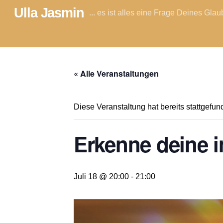
Skip
Ulla Jasmin
... es ist alles eine Frage Deines Gla
to
content
« Alle Veranstaltungen
Diese Veranstaltung hat bereits stattgefun
Erkenne deine i
Juli 18 @ 20:00
-
21:00