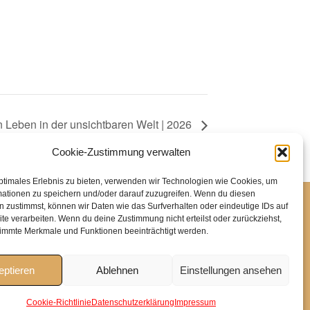
n Leben in der unsichtbaren Welt | 2026
Cookie-Zustimmung verwalten
ptimales Erlebnis zu bieten, verwenden wir Technologien wie Cookies, um
mationen zu speichern und/oder darauf zuzugreifen. Wenn du diesen
 zustimmst, können wir Daten wie das Surfverhalten oder eindeutige IDs auf
te verarbeiten. Wenn du deine Zustimmung nicht erteilst oder zurückziehst,
immte Merkmale und Funktionen beeinträchtigt werden.
eptieren
Ablehnen
Einstellungen ansehen
in@icloud.com | www.ulla-jasmin.de
Cookie-Richtlinie
Datenschutzerklärung
Impressum