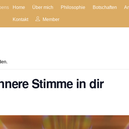
ubens
Home
Über mich
Philosophie
Botschaften
A
Kontakt
Member
den.
nnere Stimme in dir