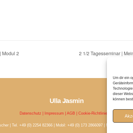
| Modul 2
2 1/2 Tagesseminar | Mei
Um dir ein o
Geräteinfor
Technologien
dieser Websi
können best
Ulla Jasmin
Back
To
Datenschutz |
Impressum |
AGB |
Cookie-Richtlinie EU
Top
Akz
scher | Tel. +49 (0) 2254 82366 | Mobil: +49 (0) 173 2866097 | Mail: ullajasm